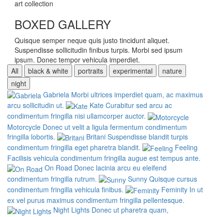
art collection
BOXED GALLERY
Quisque semper neque quis justo tincidunt aliquet.
Suspendisse sollicitudin finibus turpis. Morbi sed ipsum
ipsum. Donec tempor vehicula imperdiet.
All
black & white
portraits
experimental
nature
night
Gabriela
Morbi ultrices imperdiet quam, ac maximus
arcu sollicitudin ut.
Kate
Curabitur sed arcu ac
condimentum fringilla nisi ullamcorper auctor.
Motorcycle
Donec ut velit a ligula fermentum condimentum
fringilla lobortis.
Britani
Suspendisse blandit turpis
condimentum fringilla eget pharetra blandit.
Feeling
Facilisis vehicula condimentum fringilla augue est tempus ante.
On Road
Donec lacinia arcu eu eleifend
condimentum fringilla rutrum.
Sunny
Quisque cursus
condimentum fringilla vehicula finibus.
Feminity
In ut
ex vel purus maximus condimentum fringilla pellentesque.
Night Lights
Donec ut pharetra quam,